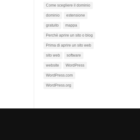
Come scegliere il dominio
dominio
estensione
gratuito
mappa
Perchè aprire un sito o blog
Prima di aprire un sito web
sito web
software
website
WordPress
WordPress.com
WordPress.org